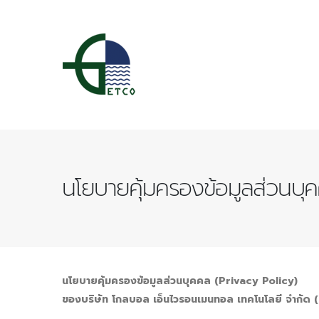
นโยบายคุ้มครองข้อมูลส่วนบุ
นโยบายคุ้มครองข้อมูลส่วนบุคคล (
Privacy Policy)
ของบริษัท โกลบอล เอ็นไวรอนเมนทอล เทคโนโลยี จำกัด (