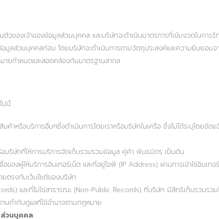
ส่วนตัวของเจ้าของข้อมูลส่วนบุคคล และบริษัทจะดำเนินมาตรการที่เข้มงวดในก
ข้อมูลส่วนบุคคลก่อน โดยบริษัทจะดำเนินการตามวัตถุประสงค์และความยินยอมจากเจ้
ี่กฎหมายกำหนดและสอดคล้องกับมาตรฐานสากล
ปนี้
นค้าหรือบริการอื่นๆซึ่งดำเนินการโดยเราหรือบริษัทในเครือ ซึ่งไม่ได้ระบุโดยชัดแ
อบริษัทที่ให้การบริการจัดเก็บรวบรวมข้อมูล คู่ค้า พันธมิตร เป็นต้น
ื่อของผู้ให้บริการอินเทอร์เน็ต และที่อยู่ไอพี (IP Address) ผ่านการเข้าใช้อินเทอร
ยงโดยตรงกับเว็บไซต์ของบริษัท
cords) และที่ไม่ใช่สาธารณะ (Non-Public Records) ที่บริษัท มีสิทธิเก็บรวบร
ยงานกำกับดูแลที่ใช้อำนาจตามกฎหมาย
ลส่วนบุคคล