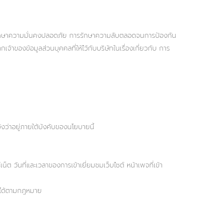
ารรักษาความมั่นคงปลอดภัย การรักษาความลับตลอดจนการป้องกัน
าของข้อมูลส่วนบุคคลที่ให้ไว้กับบริษัทในเรื่องเกี่ยวกับ การ
จ้งว่าอยู่ภายใต้บังคับของนโยบายนี้
์เน็ต วันที่และเวลาของการเข้าเยี่ยมชมเว็บไซต์ หน้าเพจที่เข้า
วมได้ตามกฎหมาย