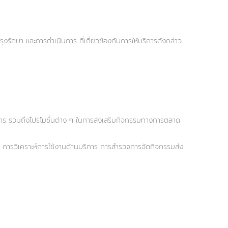
งรักษา และการดำเนินการ ที่เกี่ยวข้องกับการให้บริการดังกล่าว
ริการ รวมถึงโปรโมชั่นต่าง ๆ ในการส่งเสริมกิจกรรมทางการตลาด
ร การวิเคราะห์การใช้งานด้านบริการ การสำรวจการจัดกิจกรรมส่ง