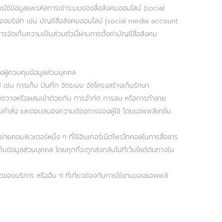
ารใช้ข้อมูลและรหัสการเข้าระบบของสื่อสังคมออนไลน์ (social
ของบริษัท เช่น บัญชีสื่อสังคมออนไลน์ (social media account
รจัดเก็บความเป็นส่วนตัวนี้ผ่านการตั้งค่าบัญชีสื่อสังคม
องผู้ควบคุมข้อมูลส่วนบุคคล
่ เช่น การเก็บ บันทึก จัดระบบ จัดโครงสร้างเก็บรักษา
ารจัดวางหรือผสมเข้าด้วยกัน การจำกัด การลบ หรือการทำลาย
ตามคำสั่ง และตอบสนองความต้องการของผู้ใช้ โดยแอพพลิเคชั่น
ข่ายคอมพิวเตอร์หนึ่ง ๆ ที่ใช้อินเทอร์เน็ตโพรโทคอลในการสื่อสาร
ก็บข้อมูลส่วนบุคคล โดยคุกกี้จะถูกส่งกลับไปที่เว็บไซต์ต้นทางใน
ดของบริการ หรืออื่น ๆ ที่เกี่ยวข้องกับการใช้งานของแอพพลิ