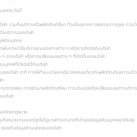
บุคคล ดังนี้
ริษัท รวมถึงบริการหรือผลิตภัณฑ์อื่นๆ ที่จะมีในอนาคต ตลอดจนการดูแล การบำรุ
หรือบริการของบริษัท
มูลส่วนบุคคล
คคลในการเข้าใช้บริการผ่านช่องทางต่าง ๆ หรือการติดต่อกับบริษัท
าง ๆ จากบริษัท หรือการเปลี่ยนแปลงต่าง ๆ ที่เกิดขึ้นของบริษัท
ุคคลที่ได้แจ้งไว้กับบริษัท
 ๆ ของบริษัท อาทิ การให้คำแนะนำและ/หรือ ข้อเสนอเกี่ยวกับผลิตภัณฑ์และการบ
ัท
มูล การตรวจสอบ การพัฒนาผลิตภัณฑ์ใหม่ การปรับปรุงหรือเปลี่ยนแปลงการบริกา
งบริษัท
ะเมิดต่อกฎหมาย
งหน่วยงานของรัฐหรือรัฐบาลต่างประเทศที่เจ้าของข้อมูลส่วนบุคคลอาศัยอยู่
่ยวข้องกับข้อมูลส่วนบุคคลของบริษัท